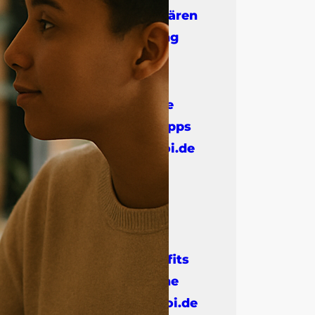
Grenzen klären
beim Dating
07.01.2026
Erstes Date
planen – Tipps
von nicknoi.de
für moderne Dates
07.01.2026
Stilvolle
Alltagsoutfits
für moderne
Beziehungen | nicknoi.de